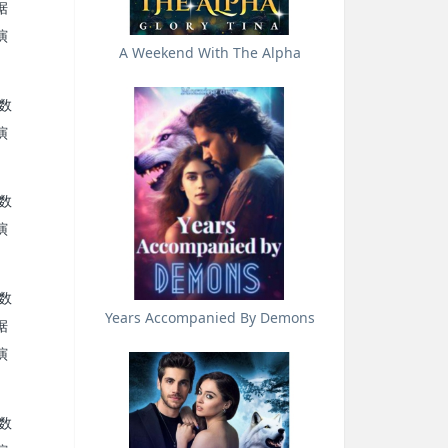
据
演
A Weekend With The Alpha
数
演
数
演
数
Years Accompanied By Demons
据
演
数