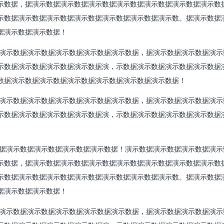
示数据，据演示数据演示数据演示数据演示数据演示数据演示数据演示数
示数据演示数据演示数据演示数据演示数据演示数据演示数。据演示数据
据演示数据演示数据！
演示数据演示数据演示数据演示数据演示数据，据演示数据演示数据演示
示数据演示数据演示数据演示数据演，示数据演示数据演示数据演示数据
数据演示数据演示数据演示数据演示数据演示数据演示数据！
演示数据演示数据演示数据演示数据演示数据，据演示数据演示数据演示
示数据演示数据演示数据演示数据演，示数据演示数据演示数据演示数据
据演示数据演示数据演示数据演示数据！演示数据演示数据演示数据演示
示数据，据演示数据演示数据演示数据演示数据演示数据演示数据演示数
示数据演示数据演示数据演示数据演示数据演示数据演示数。据演示数据
据演示数据演示数据！
演示数据演示数据演示数据演示数据演示数据，据演示数据演示数据演示