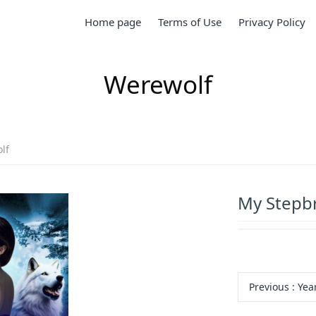
Home page
Terms of Use
Privacy Policy
Werewolf
lf
My Stepbr
Previous
: Years 